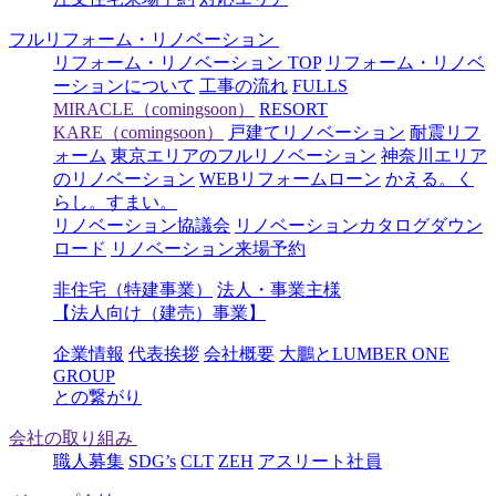
フルリフォーム・リノベーション
リフォーム・リノベーション TOP
リフォーム・リノベ
ーションについて
工事の流れ
FULLS
MIRACLE（comingsoon）
RESORT
KARE（comingsoon）
戸建てリノベーション
耐震リフ
ォーム
東京エリアのフルリノベーション
神奈川エリア
のリノベーション
WEBリフォームローン
かえる。く
らし。すまい。
リノベーション協議会
リノベーションカタログダウン
ロード
リノベーション来場予約
非住宅（特建事業）
法人・事業主様
【法人向け（建売）事業】
企業情報
代表挨拶
会社概要
大鵬とLUMBER ONE
GROUP
との繋がり
会社の取り組み
職人募集
SDG’s
CLT
ZEH
アスリート社員