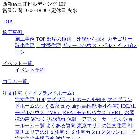
西新宿三井ビルディング 10F
営業時間 10:00-18:00 / 定休日 火水
TOP
施工事例
施工事例 TOP
部屋の種別・外観から探す
カテゴリー
狭小住宅
二世帯住宅
ガレージハウス・ビルトインガレ
ージ
イベント一覧
イベント予約
コラム一覧
注文住宅（マイブランドホーム）
注文住宅 TOP
マイブランドホームを知る
マイブラン
ドホームのつくる家
envy
airy (高性能 狭小住宅)
IDEAL
モデルハウス（VR）
REALモデルハウス（VR）
お客
様の声
家づくりの流れ
保証・アフターサービス
ショ
ールーム一覧
よくある質問
東京エリアの注文住宅
神
奈川エリアの注文住宅
注文住宅カタログダウンロード
注文住宅来場予約
対応エリア