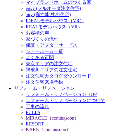
マイブランドホームのつくる家
envy (フルオーダ注文住宅)
airy (高性能 狭小住宅)
IDEALモデルハウス（VR）
REALモデルハウス（VR）
お客様の声
家づくりの流れ
保証・アフターサービス
ショールーム一覧
よくある質問
東京エリアの注文住宅
神奈川エリアの注文住宅
注文住宅カタログダウンロード
注文住宅来場予約
リフォーム・リノベーション
リフォーム・リノベーション TOP
リフォーム・リノベーションについて
工事の流れ
FULLS
MIRACLE（comingsoon）
RESORT
KARE（comingsoon）