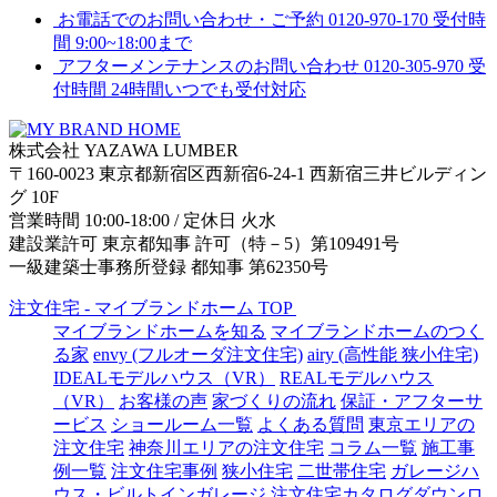
お電話でのお問い合わせ・ご予約
0120-970-170
受付時
間 9:00~18:00まで
アフターメンテナンスのお問い合わせ
0120-305-970
受
付時間 24時間いつでも受付対応
株式会社 YAZAWA LUMBER
〒160-0023 東京都新宿区西新宿6-24-1 西新宿三井ビルディン
グ 10F
営業時間 10:00-18:00 / 定休日 火水
建設業許可 東京都知事 許可（特－5）第109491号
一級建築士事務所登録 都知事 第62350号
注文住宅 - マイブランドホーム TOP
マイブランドホームを知る
マイブランドホームのつく
る家
envy (フルオーダ注文住宅)
airy (高性能 狭小住宅)
IDEALモデルハウス（VR）
REALモデルハウス
（VR）
お客様の声
家づくりの流れ
保証・アフターサ
ービス
ショールーム一覧
よくある質問
東京エリアの
注文住宅
神奈川エリアの注文住宅
コラム一覧
施工事
例一覧
注文住宅事例
狭小住宅
二世帯住宅
ガレージハ
ウス・ビルトインガレージ
注文住宅カタログダウンロ