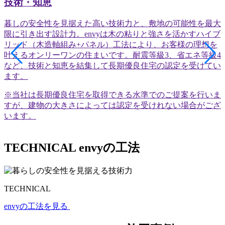
技術・知恵
暮しの安全性を見据えた高い技術力と、敷地の可能性を最大
限に引き出す設計力。envyは木の粘りと強さを活かすハイブ
リッド（木造軸組み+パネル）工法により、お客様の理想を
叶えるオンリーワンの住まいです。耐震等級3、省エネ等級4
など、技術と知恵を結集して長期優良住宅の認定を受けてい
ます。
※当社は長期優良住宅を取得できる水準でのご提案を行いま
すが、建物の大きさによっては認定を受けれない場合がござ
います。
TECHNICAL
envyの工法
TECHNICAL
envyの工法を見る