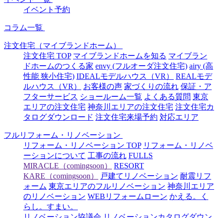
イベント予約
コラム一覧
注文住宅（マイブランドホーム）
注文住宅 TOP
マイブランドホームを知る
マイブラン
ドホームのつくる家
envy (フルオーダ注文住宅)
airy (高
性能 狭小住宅)
IDEALモデルハウス（VR）
REALモデ
ルハウス（VR）
お客様の声
家づくりの流れ
保証・ア
フターサービス
ショールーム一覧
よくある質問
東京
エリアの注文住宅
神奈川エリアの注文住宅
注文住宅カ
タログダウンロード
注文住宅来場予約
対応エリア
フルリフォーム・リノベーション
リフォーム・リノベーション TOP
リフォーム・リノベ
ーションについて
工事の流れ
FULLS
MIRACLE（comingsoon）
RESORT
KARE（comingsoon）
戸建てリノベーション
耐震リフ
ォーム
東京エリアのフルリノベーション
神奈川エリア
のリノベーション
WEBリフォームローン
かえる。く
らし。すまい。
リノベーション協議会
リノベーションカタログダウン