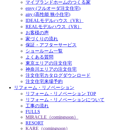
マイブランドホームのつくる家
envy (フルオーダ注文住宅)
airy (高性能 狭小住宅)
IDEALモデルハウス（VR）
REALモデルハウス（VR）
お客様の声
家づくりの流れ
保証・アフターサービス
ショールーム一覧
よくある質問
東京エリアの注文住宅
神奈川エリアの注文住宅
注文住宅カタログダウンロード
注文住宅来場予約
リフォーム・リノベーション
リフォーム・リノベーション TOP
リフォーム・リノベーションについて
工事の流れ
FULLS
MIRACLE（comingsoon）
RESORT
KARE（comingsoon）