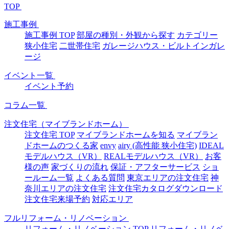
TOP
施工事例
施工事例 TOP
部屋の種別・外観から探す
カテゴリー
狭小住宅
二世帯住宅
ガレージハウス・ビルトインガレ
ージ
イベント一覧
イベント予約
コラム一覧
注文住宅（マイブランドホーム）
注文住宅 TOP
マイブランドホームを知る
マイブラン
ドホームのつくる家
envy
airy (高性能 狭小住宅)
IDEAL
モデルハウス（VR）
REALモデルハウス（VR）
お客
様の声
家づくりの流れ
保証・アフターサービス
ショ
ールーム一覧
よくある質問
東京エリアの注文住宅
神
奈川エリアの注文住宅
注文住宅カタログダウンロード
注文住宅来場予約
対応エリア
フルリフォーム・リノベーション
リフォーム・リノベーション TOP
リフォーム・リノベ