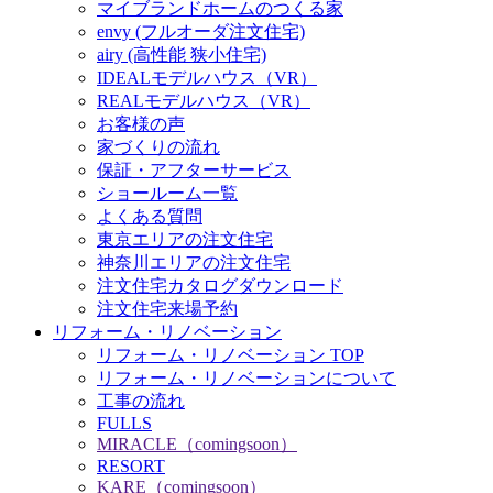
マイブランドホームのつくる家
envy (フルオーダ注文住宅)
airy (高性能 狭小住宅)
IDEALモデルハウス（VR）
REALモデルハウス（VR）
お客様の声
家づくりの流れ
保証・アフターサービス
ショールーム一覧
よくある質問
東京エリアの注文住宅
神奈川エリアの注文住宅
注文住宅カタログダウンロード
注文住宅来場予約
リフォーム・リノベーション
リフォーム・リノベーション TOP
リフォーム・リノベーションについて
工事の流れ
FULLS
MIRACLE（comingsoon）
RESORT
KARE（comingsoon）