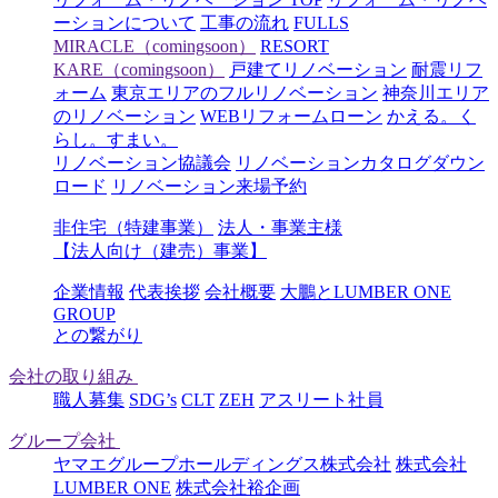
ーションについて
工事の流れ
FULLS
MIRACLE（comingsoon）
RESORT
KARE（comingsoon）
戸建てリノベーション
耐震リフ
ォーム
東京エリアのフルリノベーション
神奈川エリア
のリノベーション
WEBリフォームローン
かえる。く
らし。すまい。
リノベーション協議会
リノベーションカタログダウン
ロード
リノベーション来場予約
非住宅（特建事業）
法人・事業主様
【法人向け（建売）事業】
企業情報
代表挨拶
会社概要
大鵬とLUMBER ONE
GROUP
との繋がり
会社の取り組み
職人募集
SDG’s
CLT
ZEH
アスリート社員
グループ会社
ヤマエグループホールディングス株式会社
株式会社
LUMBER ONE
株式会社裕企画