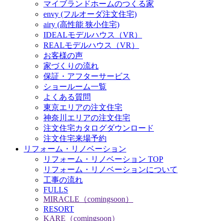
マイブランドホームのつくる家
envy (フルオーダ注文住宅)
airy (高性能 狭小住宅)
IDEALモデルハウス（VR）
REALモデルハウス（VR）
お客様の声
家づくりの流れ
保証・アフターサービス
ショールーム一覧
よくある質問
東京エリアの注文住宅
神奈川エリアの注文住宅
注文住宅カタログダウンロード
注文住宅来場予約
リフォーム・リノベーション
リフォーム・リノベーション TOP
リフォーム・リノベーションについて
工事の流れ
FULLS
MIRACLE（comingsoon）
RESORT
KARE（comingsoon）