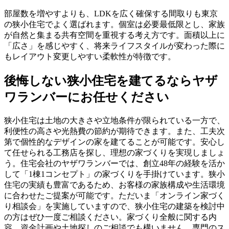
部屋数を増やすよりも、LDKを広く確保する間取りも東京
の狭小住宅でよく選ばれます。個室は必要最低限とし、家族
が自然と集まる共有空間を重視する考え方です。面積以上に
「広さ」を感じやすく、将来ライフスタイルが変わった際に
もレイアウト変更しやすい柔軟性が特徴です。
後悔しない狭小住宅を建てるならヤザ
ワランバーにお任せください
狭小住宅は土地の大きさや立地条件が限られている一方で、
利便性の高さや光熱費の節約が期待できます。また、工夫次
第で個性的なデザインの家を建てることが可能です。安心し
て任せられる工務店を探し、理想の家づくりを実現しましょ
う。住宅会社のヤザワランバーでは、創立48年の経験を活か
して「1棟1コンセプト」の家づくりを手掛けています。狭小
住宅の実績も豊富であるため、お客様の家族構成や生活環境
に合わせたご提案が可能です。ただいま「オンライン家づく
り相談会」を実施していますので、狭小住宅の建築を検討中
の方はぜひ一度ご相談ください。家づくり全般に関する内
容、資金計画や土地探しのご相談でも構いません。専門のス