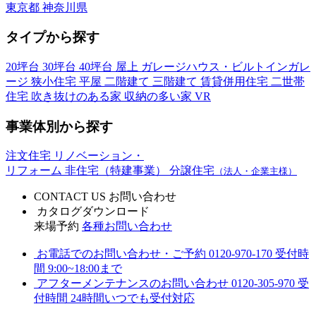
東京都
神奈川県
タイプから探す
20坪台
30坪台
40坪台
屋上
ガレージハウス・ビルトインガレ
ージ
狭小住宅
平屋
二階建て
三階建て
賃貸併用住宅
二世帯
住宅
吹き抜けのある家
収納の多い家
VR
事業体別から探す
注文住宅
リノベーション・
リフォーム
非住宅（特建事業）
分譲住宅
（法人・企業主様）
CONTACT US
お問い合わせ
カタログダウンロード
来場予約
各種お問い合わせ
お電話でのお問い合わせ・ご予約
0120-970-170
受付時
間 9:00~18:00まで
アフターメンテナンスのお問い合わせ
0120-305-970
受
付時間 24時間いつでも受付対応