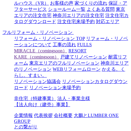
ルハウス（VR）
お客様の声
家づくりの流れ
保証・ア
フターサービス
ショールーム一覧
よくある質問
東京
エリアの注文住宅
神奈川エリアの注文住宅
注文住宅カ
タログダウンロード
注文住宅来場予約
対応エリア
フルリフォーム・リノベーション
リフォーム・リノベーション TOP
リフォーム・リノベ
ーションについて
工事の流れ
FULLS
MIRACLE（comingsoon）
RESORT
KARE（comingsoon）
戸建てリノベーション
耐震リフ
ォーム
東京エリアのフルリノベーション
神奈川エリア
のリノベーション
WEBリフォームローン
かえる。く
らし。すまい。
リノベーション協議会
リノベーションカタログダウン
ロード
リノベーション来場予約
非住宅（特建事業）
法人・事業主様
【法人向け（建売）事業】
企業情報
代表挨拶
会社概要
大鵬とLUMBER ONE
GROUP
との繋がり