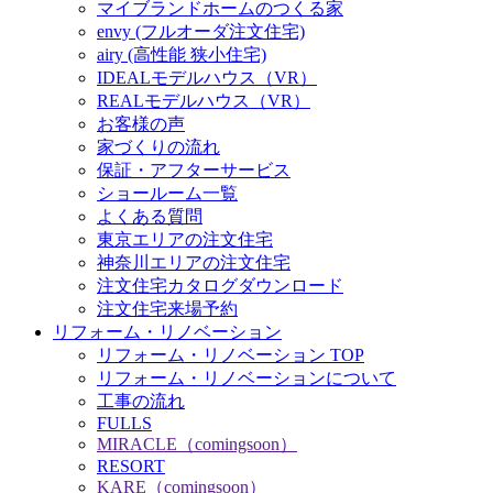
マイブランドホームのつくる家
envy (フルオーダ注文住宅)
airy (高性能 狭小住宅)
IDEALモデルハウス（VR）
REALモデルハウス（VR）
お客様の声
家づくりの流れ
保証・アフターサービス
ショールーム一覧
よくある質問
東京エリアの注文住宅
神奈川エリアの注文住宅
注文住宅カタログダウンロード
注文住宅来場予約
リフォーム・リノベーション
リフォーム・リノベーション TOP
リフォーム・リノベーションについて
工事の流れ
FULLS
MIRACLE（comingsoon）
RESORT
KARE（comingsoon）