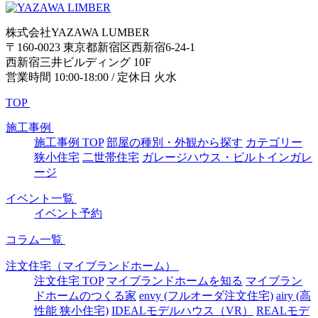
株式会社YAZAWA LUMBER
〒160-0023 東京都新宿区西新宿6-24-1
西新宿三井ビルディング 10F
営業時間 10:00-18:00 / 定休日 火水
TOP
施工事例
施工事例 TOP
部屋の種別・外観から探す
カテゴリー
狭小住宅
二世帯住宅
ガレージハウス・ビルトインガレ
ージ
イベント一覧
イベント予約
コラム一覧
注文住宅（マイブランドホーム）
注文住宅 TOP
マイブランドホームを知る
マイブラン
ドホームのつくる家
envy (フルオーダ注文住宅)
airy (高
性能 狭小住宅)
IDEALモデルハウス（VR）
REALモデ