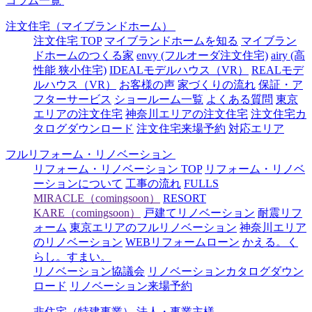
コラム一覧
注文住宅（マイブランドホーム）
注文住宅 TOP
マイブランドホームを知る
マイブラン
ドホームのつくる家
envy (フルオーダ注文住宅)
airy (高
性能 狭小住宅)
IDEALモデルハウス（VR）
REALモデ
ルハウス（VR）
お客様の声
家づくりの流れ
保証・ア
フターサービス
ショールーム一覧
よくある質問
東京
エリアの注文住宅
神奈川エリアの注文住宅
注文住宅カ
タログダウンロード
注文住宅来場予約
対応エリア
フルリフォーム・リノベーション
リフォーム・リノベーション TOP
リフォーム・リノベ
ーションについて
工事の流れ
FULLS
MIRACLE（comingsoon）
RESORT
KARE（comingsoon）
戸建てリノベーション
耐震リフ
ォーム
東京エリアのフルリノベーション
神奈川エリア
のリノベーション
WEBリフォームローン
かえる。く
らし。すまい。
リノベーション協議会
リノベーションカタログダウン
ロード
リノベーション来場予約
非住宅（特建事業）
法人・事業主様