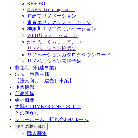
RESORT
KARE（comingsoon）
戸建てリノベーション
東京エリアのリノベーション
神奈川エリアのリノベーション
WEBリフォームローン
かえる。くらし。すまい。
リノベーション協議会
リノベーションカタログダウンロード
リノベーション来場予約
非住宅（特建事業）
法人・事業主様
【法人向け（建売）事業】
企業情報
代表挨拶
会社概要
大鵬とLUMBER ONE GROUP
との繋がり
ショールーム・打ち合わせルーム
会社の取り組み
職人募集