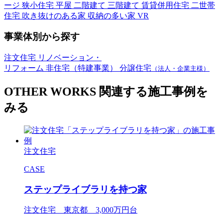
ージ
狭小住宅
平屋
二階建て
三階建て
賃貸併用住宅
二世帯
住宅
吹き抜けのある家
収納の多い家
VR
事業体別から探す
注文住宅
リノベーション・
リフォーム
非住宅（特建事業）
分譲住宅
（法人・企業主様）
OTHER WORKS
関連する施工事例を
みる
注文住宅
CASE
ステップライブラリを持つ家
注文住宅 東京都 3,000万円台