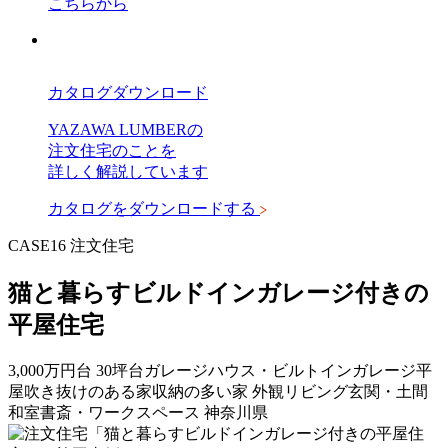
こちらから
カタログダウンロード
YAZAWA LUMBERの
注文住宅のことを
詳しく解説しています
カタログをダウンロードする
CASE16
注文住宅
猫と暮らすビルドインガレージ付きの
平屋住宅
3,000万円台
30坪台
ガレージハウス・ビルトインガレージ
平
屋
吹き抜けのある家
収納の多い家
外観
リビング
玄関・土間
和室
書斎・ワークスペース
神奈川県