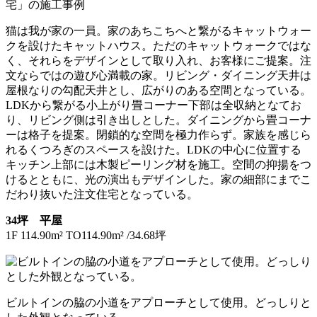
猫は我が家の一員。家のあちこちへと繋がるキャットウォー
クを設けたキャットハウス。ただのキャットウォークではな
く、それらをデザインとして取り入れ、お客様にご提案。注
文ならではの遊び心満載の家。リビング・ダイニング天井は
屋根なりの勾配天井とし、広がりのある空間となっている。
LDKから繋がる小上がり畳コーナー下部は全収納となてお
り、リビング側は引き出しとした。ダイニングから畳コーナ
ーは格子を提案。閉鎖的な空間を極力作らず。家族を感じら
れるくつろぎのスペースを設けた。LDKの中心に位置する
キッチン上部には木製ピーリング材を施工。空間の抑揚をつ
けるとともに、光の演出もデザインした。家の細部にまでこ
だわり抜いた注文住宅となっている。
34坪 平屋
1F 114.90m² TO114.90m² /34.68坪
ビルトインの脇の小道をアプローチとして使用。どっしりと