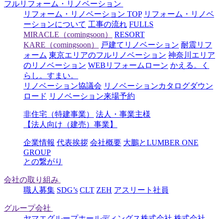
フルリフォーム・リノベーション
リフォーム・リノベーション TOP
リフォーム・リノベ
ーションについて
工事の流れ
FULLS
MIRACLE（comingsoon）
RESORT
KARE（comingsoon）
戸建てリノベーション
耐震リフ
ォーム
東京エリアのフルリノベーション
神奈川エリア
のリノベーション
WEBリフォームローン
かえる。く
らし。すまい。
リノベーション協議会
リノベーションカタログダウン
ロード
リノベーション来場予約
非住宅（特建事業）
法人・事業主様
【法人向け（建売）事業】
企業情報
代表挨拶
会社概要
大鵬とLUMBER ONE
GROUP
との繋がり
会社の取り組み
職人募集
SDG’s
CLT
ZEH
アスリート社員
グループ会社
ヤマエグループホールディングス株式会社
株式会社