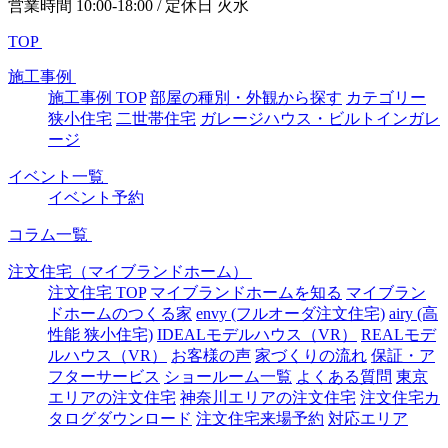
営業時間 10:00-18:00 / 定休日 火水
TOP
施工事例
施工事例 TOP
部屋の種別・外観から探す
カテゴリー
狭小住宅
二世帯住宅
ガレージハウス・ビルトインガレ
ージ
イベント一覧
イベント予約
コラム一覧
注文住宅（マイブランドホーム）
注文住宅 TOP
マイブランドホームを知る
マイブラン
ドホームのつくる家
envy (フルオーダ注文住宅)
airy (高
性能 狭小住宅)
IDEALモデルハウス（VR）
REALモデ
ルハウス（VR）
お客様の声
家づくりの流れ
保証・ア
フターサービス
ショールーム一覧
よくある質問
東京
エリアの注文住宅
神奈川エリアの注文住宅
注文住宅カ
タログダウンロード
注文住宅来場予約
対応エリア