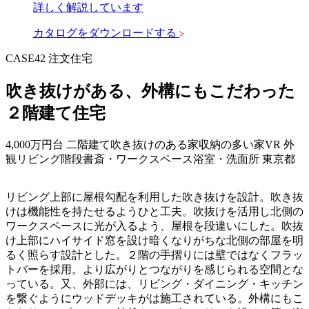
詳しく解説しています
カタログをダウンロードする
CASE42
注文住宅
吹き抜けがある、外構にもこだわった
２階建て住宅
4,000万円台
二階建て
吹き抜けのある家
収納の多い家
VR
外
観
リビング
階段
書斎・ワークスペース
浴室・洗面所
東京都
リビング上部に屋根勾配を利用した吹き抜けを設計。吹き抜
けは機能性を持たせるようひと工夫。吹抜けを活用し北側の
ワークスペースに光が入るよう、屋根を段違いにした。吹抜
け上部にハイサイド窓を設け暗くなりがちな北側の部屋を明
るく照らす設計とした。２階の手摺りには壁ではなくフラッ
トバーを採用。より広がりとつながりを感じられる空間とな
っている。又、外部には、リビング・ダイニング・キッチン
を繋ぐようにウッドデッキがは施工されている。外構にもこ