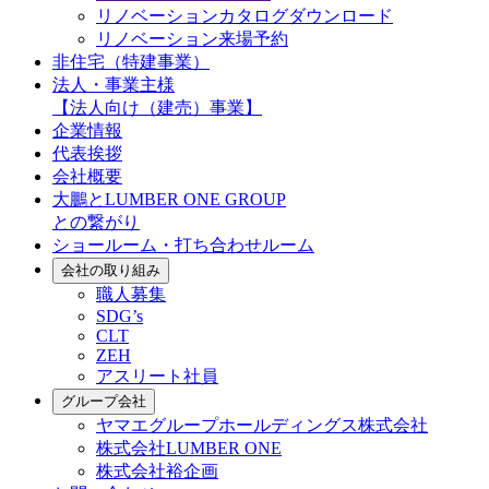
リノベーションカタログダウンロード
リノベーション来場予約
非住宅（特建事業）
法人・事業主様
【法人向け（建売）事業】
企業情報
代表挨拶
会社概要
大鵬とLUMBER ONE GROUP
との繋がり
ショールーム・打ち合わせルーム
会社の取り組み
職人募集
SDG’s
CLT
ZEH
アスリート社員
グループ会社
ヤマエグループホールディングス株式会社
株式会社LUMBER ONE
株式会社裕企画