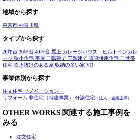
地域から探す
東京都
神奈川県
タイプから探す
20坪台
30坪台
40坪台
屋上
ガレージハウス・ビルトインガレ
ージ
狭小住宅
平屋
二階建て
三階建て
賃貸併用住宅
二世帯
住宅
吹き抜けのある家
収納の多い家
VR
事業体別から探す
注文住宅
リノベーション・
リフォーム
非住宅（特建事業）
分譲住宅
（法人・企業主様）
OTHER WORKS
関連する施工事例を
みる
注文住宅