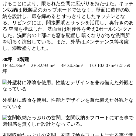
けることにより、限られた空間に広がりを持たせた。キッチ
ン収納は 既製品のカップボードではなく、壁面に造作の収
納を設計し、扉を締めると すっきりとしたキッチンとな
る。リビングには、間接照明とサッシを活用し、奥行きのあ
る 空間を構成した。洗面台は利便性を考え2ボールシンクと
した。洗面台の上部にも窓を配置し 暗くなりがちな洗面所
を明るく演出している。また、外壁はメンテナンス等考慮
し、漆喰塗りとした。
30坪 3階建
1F 34.78m² 2F 32.93 m² 3F 34.36m² TO 102.07m² / 41.69
坪
外壁材に漆喰を使用。性能とデザインを兼ね備えた外観とな
っている
玄関収納たっぷりの玄関。玄関収納をフロートにする事で閉