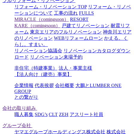
フルリフォーム・リノベーション
リフォーム・リノベーション TOP
リフォーム・リノベ
ーションについて
工事の流れ
FULLS
MIRACLE（comingsoon）
RESORT
KARE（comingsoon）
戸建てリノベーション
耐震リフ
ォーム
東京エリアのフルリノベーション
神奈川エリア
のリノベーション
WEBリフォームローン
かえる。く
らし。すまい。
リノベーション協議会
リノベーションカタログダウン
ロード
リノベーション来場予約
非住宅（特建事業）
法人・事業主様
【法人向け（建売）事業】
企業情報
代表挨拶
会社概要
大鵬とLUMBER ONE
GROUP
との繋がり
会社の取り組み
職人募集
SDG’s
CLT
ZEH
アスリート社員
グループ会社
ヤマエグループホールディングス株式会社
株式会社