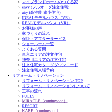
マイブランドホームのつくる家
envy (フルオーダ注文住宅)
airy (高性能 狭小住宅)
IDEALモデルハウス（VR）
REALモデルハウス（VR）
お客様の声
家づくりの流れ
保証・アフターサービス
ショールーム一覧
よくある質問
東京エリアの注文住宅
神奈川エリアの注文住宅
注文住宅カタログダウンロード
注文住宅来場予約
リフォーム・リノベーション
リフォーム・リノベーション TOP
リフォーム・リノベーションについて
工事の流れ
FULLS
MIRACLE（comingsoon）
RESORT
KARE（comingsoon）