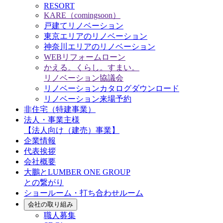
RESORT
KARE（comingsoon）
戸建てリノベーション
東京エリアのリノベーション
神奈川エリアのリノベーション
WEBリフォームローン
かえる。くらし。すまい。
リノベーション協議会
リノベーションカタログダウンロード
リノベーション来場予約
非住宅（特建事業）
法人・事業主様
【法人向け（建売）事業】
企業情報
代表挨拶
会社概要
大鵬とLUMBER ONE GROUP
との繋がり
ショールーム・打ち合わせルーム
会社の取り組み
職人募集