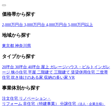
価格帯から探す
2,000万円台
3,000万円台
4,000万円台
5,000万円以上
地域から探す
東京都
神奈川県
タイプから探す
20坪台
30坪台
40坪台
屋上
ガレージハウス・ビルトインガレ
ージ
狭小住宅
平屋
二階建て
三階建て
賃貸併用住宅
二世帯
住宅
吹き抜けのある家
収納の多い家
VR
事業体別から探す
注文住宅
リノベーション・
リフォーム
非住宅（特建事業）
分譲住宅
（法人・企業主様）