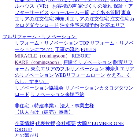
ルハウス（VR）
お客様の声
家づくりの流れ
保証・ア
フターサービス
ショールーム一覧
よくある質問
東京
エリアの注文住宅
神奈川エリアの注文住宅
注文住宅カ
タログダウンロード
注文住宅来場予約
対応エリア
フルリフォーム・リノベーション
リフォーム・リノベーション TOP
リフォーム・リノベ
ーションについて
工事の流れ
FULLS
MIRACLE（comingsoon）
RESORT
KARE（comingsoon）
戸建てリノベーション
耐震リフ
ォーム
東京エリアのフルリノベーション
神奈川エリア
のリノベーション
WEBリフォームローン
かえる。く
らし。すまい。
リノベーション協議会
リノベーションカタログダウン
ロード
リノベーション来場予約
非住宅（特建事業）
法人・事業主様
【法人向け（建売）事業】
企業情報
代表挨拶
会社概要
大鵬とLUMBER ONE
GROUP
との繋がり