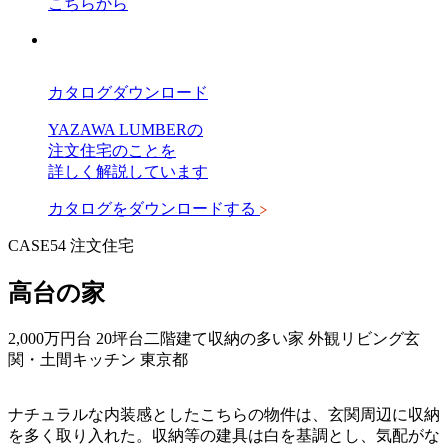
こちらから
カタログダウンロード
YAZAWA LUMBERの
注文住宅のことを
詳しく解説しています
カタログをダウンロードする
CASE54
注文住宅
高台の家
2,000万円台
20坪台
二階建て
収納の多い家
外観
リビング
玄
関・土間
キッチン
東京都
ナチュラルな内装感としたこちらの物件は、玄関周辺に収納
を多く取り入れた。収納等の建具は白を基調とし、気配がな