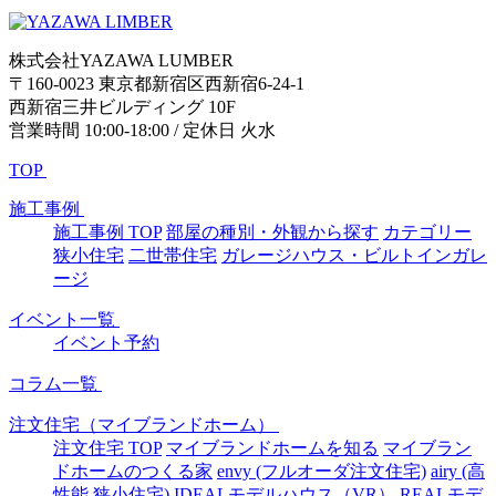
株式会社YAZAWA LUMBER
〒160-0023 東京都新宿区西新宿6-24-1
西新宿三井ビルディング 10F
営業時間 10:00-18:00 / 定休日 火水
TOP
施工事例
施工事例 TOP
部屋の種別・外観から探す
カテゴリー
狭小住宅
二世帯住宅
ガレージハウス・ビルトインガレ
ージ
イベント一覧
イベント予約
コラム一覧
注文住宅（マイブランドホーム）
注文住宅 TOP
マイブランドホームを知る
マイブラン
ドホームのつくる家
envy (フルオーダ注文住宅)
airy (高
性能 狭小住宅)
IDEALモデルハウス（VR）
REALモデ