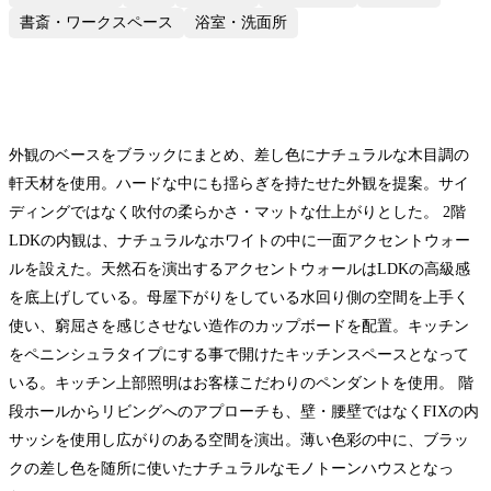
書斎・ワークスペース
浴室・洗面所
外観のベースをブラックにまとめ、差し色にナチュラルな木目調の
軒天材を使用。ハードな中にも揺らぎを持たせた外観を提案。サイ
ディングではなく吹付の柔らかさ・マットな仕上がりとした。 2階
LDKの内観は、ナチュラルなホワイトの中に一面アクセントウォー
ルを設えた。天然石を演出するアクセントウォールはLDKの高級感
を底上げしている。母屋下がりをしている水回り側の空間を上手く
使い、窮屈さを感じさせない造作のカップボードを配置。キッチン
をペニンシュラタイプにする事で開けたキッチンスペースとなって
いる。キッチン上部照明はお客様こだわりのペンダントを使用。 階
段ホールからリビングへのアプローチも、壁・腰壁ではなくFIXの内
サッシを使用し広がりのある空間を演出。薄い色彩の中に、ブラッ
クの差し色を随所に使いたナチュラルなモノトーンハウスとなっ