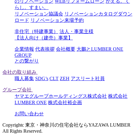
のリノベーション
WEBリフォームローン
かえる。く
らし。すまい。
リノベーション協議会
リノベーションカタログダウン
ロード
リノベーション来場予約
非住宅（特建事業）
法人・事業主様
【法人向け（建売）事業】
企業情報
代表挨拶
会社概要
大鵬とLUMBER ONE
GROUP
との繋がり
会社の取り組み
職人募集
SDG’s
CLT
ZEH
アスリート社員
グループ会社
ヤマエグループホールディングス株式会社
株式会社
LUMBER ONE
株式会社裕企画
お問い合わせ
Copyrightc 東京・神奈川の住宅会社ならYAZAWA LUMBER
All Rights Reserved.