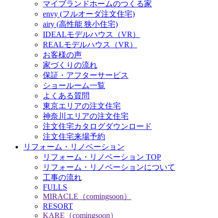
マイブランドホームのつくる家
envy (フルオーダ注文住宅)
airy (高性能 狭小住宅)
IDEALモデルハウス（VR）
REALモデルハウス（VR）
お客様の声
家づくりの流れ
保証・アフターサービス
ショールーム一覧
よくある質問
東京エリアの注文住宅
神奈川エリアの注文住宅
注文住宅カタログダウンロード
注文住宅来場予約
リフォーム・リノベーション
リフォーム・リノベーション TOP
リフォーム・リノベーションについて
工事の流れ
FULLS
MIRACLE（comingsoon）
RESORT
KARE（comingsoon）