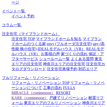
ージ
イベント一覧
イベント予約
コラム一覧
注文住宅（マイブランドホーム）
注文住宅 TOP
マイブランドホームを知る
マイブラン
ドホームのつくる家
envy (フルオーダ注文住宅)
airy (高
性能 狭小住宅)
IDEALモデルハウス（VR）
REALモデ
ルハウス（VR）
お客様の声
家づくりの流れ
保証・ア
フターサービス
ショールーム一覧
よくある質問
東京
エリアの注文住宅
神奈川エリアの注文住宅
注文住宅カ
タログダウンロード
注文住宅来場予約
対応エリア
フルリフォーム・リノベーション
リフォーム・リノベーション TOP
リフォーム・リノベ
ーションについて
工事の流れ
FULLS
MIRACLE（comingsoon）
RESORT
KARE（comingsoon）
戸建てリノベーション
耐震リフ
ォーム
東京エリアのフルリノベーション
神奈川エリア