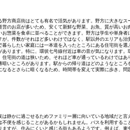
野方商店街はとても有名で活気があります。野方に大きなスー
経営のお店が多いため、安くて新鮮な野菜、お魚、質が高いお
いお惣菜を食卓に並べることができます。野方は学生や単身者
すが、件数がそれほど多いわけではなく、駅以外のエリアも治
で暮らしたい家庭には一本道を入ったところにある住宅街を選
があります。特に、環状七号線付近は車の音が気になります。
。住宅街の道は狭いため、それほど車が通っているわけではあ
薄暗いところがあります。駅からの帰り道はどのようなところ
になるとさらに暗くなるため、時間帯を変えて実際に歩き、問
夜は静かに過ごせるためファミリー層に向いている地域だと言
は不便を感じることがあるかもしれません。バスを利用するこ
りますが、住みにくいと感じる街もあるようです。例えば、東