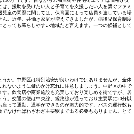
田は150万円です。昔ながらの商店街や住宅街エリアは価格が安
ては、援助を受けたい人と子育てを支援したい人を繋ぐファミ
機児童の問題に関しては、保育園によって店員を達している場
せん。近年、共働き家庭が増えてきましたが、病後児保育制度
にとっても暮らしやすい地域だと言えます。一つの候補として
ょうか。中野区は特別治安が良いわけではありませんが、全体
まれないように鍵のかけ忘れに注意しましょう。中野区の中で
ます。飲食店や商業施設も充実しており楽しめる街ですが、居
う。交通の便は中央線、総務線が通っており主要駅に20分以
も座って通勤、通学ができるのが魅力的です。バスの運行数も
物でなければわざわざ主要駅まで出る必要もありません。とて