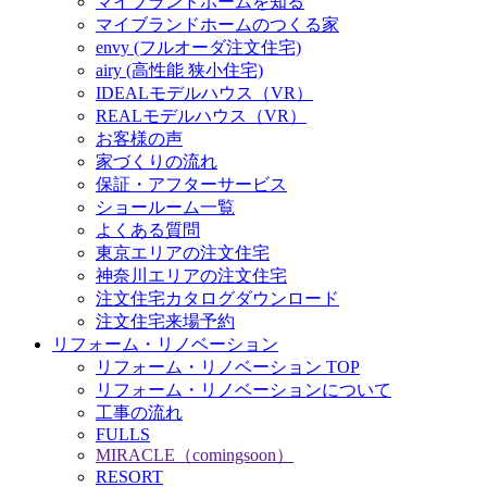
マイブランドホームを知る
マイブランドホームのつくる家
envy (フルオーダ注文住宅)
airy (高性能 狭小住宅)
IDEALモデルハウス（VR）
REALモデルハウス（VR）
お客様の声
家づくりの流れ
保証・アフターサービス
ショールーム一覧
よくある質問
東京エリアの注文住宅
神奈川エリアの注文住宅
注文住宅カタログダウンロード
注文住宅来場予約
リフォーム・リノベーション
リフォーム・リノベーション TOP
リフォーム・リノベーションについて
工事の流れ
FULLS
MIRACLE（comingsoon）
RESORT