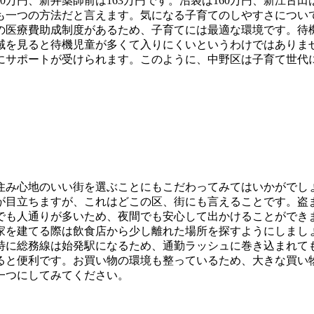
0万円、新井薬師前は163万円です。沼袋は160万円、新江古
も一つの方法だと言えます。気になる子育てのしやすさについ
の医療費助成制度があるため、子育てには最適な環境です。待
域を見ると待機児童が多くて入りにくいというわけではありま
にサポートが受けられます。このように、中野区は子育て世代
住み心地のいい街を選ぶことにもこだわってみてはいかがでし
が目立ちますが、これはどこの区、街にも言えることです。盗
でも人通りが多いため、夜間でも安心して出かけることができ
家を建てる際は飲食店から少し離れた場所を探すようにしましょ
特に総務線は始発駅になるため、通勤ラッシュに巻き込まれて
ると便利です。お買い物の環境も整っているため、大きな買い
一つにしてみてください。