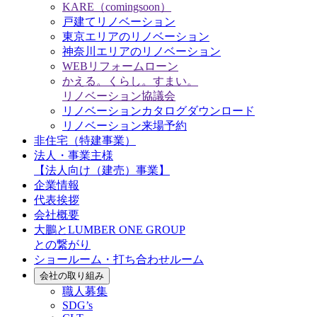
KARE（comingsoon）
戸建てリノベーション
東京エリアのリノベーション
神奈川エリアのリノベーション
WEBリフォームローン
かえる。くらし。すまい。
リノベーション協議会
リノベーションカタログダウンロード
リノベーション来場予約
非住宅（特建事業）
法人・事業主様
【法人向け（建売）事業】
企業情報
代表挨拶
会社概要
大鵬とLUMBER ONE GROUP
との繋がり
ショールーム・打ち合わせルーム
会社の取り組み
職人募集
SDG’s