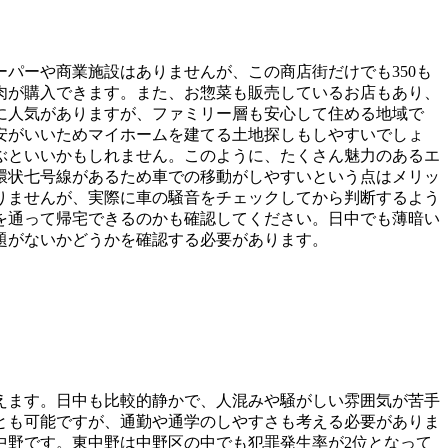
パーや商業施設はありませんが、この商店街だけでも350も
肉が購入できます。また、お惣菜も販売しているお店もあり、
に人気がありますが、ファミリー層も安心して住める地域で
安がいいためマイホームを建てる土地探しもしやすいでしょ
ぶといいかもしれません。このように、たくさん魅力のあるエ
環状七号線があるため車での移動がしやすいという点はメリッ
りませんが、実際に車の騒音をチェックしてから判断するよう
を通って帰宅できるのかも確認してください。日中でも薄暗い
題がないかどうかを確認する必要があります。
えます。日中も比較的静かで、人混みや騒がしい雰囲気が苦手
とも可能ですが、通勤や通学のしやすさも考える必要がありま
中野です。東中野は中野区の中でも犯罪発生率が2位となって