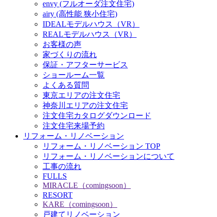
envy (フルオーダ注文住宅)
airy (高性能 狭小住宅)
IDEALモデルハウス（VR）
REALモデルハウス（VR）
お客様の声
家づくりの流れ
保証・アフターサービス
ショールーム一覧
よくある質問
東京エリアの注文住宅
神奈川エリアの注文住宅
注文住宅カタログダウンロード
注文住宅来場予約
リフォーム・リノベーション
リフォーム・リノベーション TOP
リフォーム・リノベーションについて
工事の流れ
FULLS
MIRACLE（comingsoon）
RESORT
KARE（comingsoon）
戸建てリノベーション