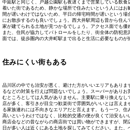
中延駅と同じく、戸越公園駅も夜遅くまで営業している飲食
着いた街であるため、静かな場所で住みたいという人にはお
間が遅いわけではないため、平日の帰宅時間が遅いという場
にお散歩するのも良いでしょう。西大井駅周辺も昔から住ん
家が建てられる土地が見つかるでしょう。アクセス面でも優
また、住民が協力してパトロールをしたり、街全体の防犯意
面では、徒歩圏内の大井町駅まで出ると生活に必要なものが
住みにくい街もある
品川区の中でも治安が悪く、避けた方がいいエリアもありま
るなどの対策を行えば問題ないでしょう。スーパーがありお
むところとしては人気がありません。主要駅に乗り換えなし
店が多く、客引きが目立つ歓楽街で雰囲気がいいとは言えま
る家族連れには不向きなエリアだと言えます。もう一つ、住
高いというわけではなく、比較的交通の便が良くて治安もい
商店会などの昔ながらの商店街では買い物ができますが、閉
日が多い人は近くにある土地を探してみてください。また、