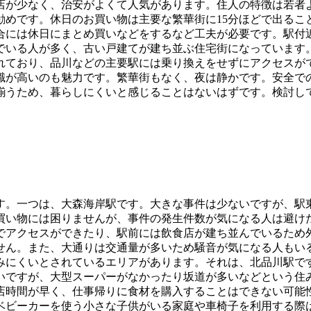
店が少なく、治安がよくて人気があります。住人の特徴は若者
勧めです。休日のお買い物は主要な繁華街に15分ほどで出るこ
合には休日にまとめ買いなどをするなど工夫が必要です。駅付
でいる人が多く、古い戸建てが建ち並ぶ住宅街になっています
れており、品川などの主要駅には乗り換えをせずにアクセスが
識が高いのも魅力です。繁華街もなく、夜は静かです。安全で
揃うため、暮らしにくいと感じることはないはずです。検討し
す。一つは、大森海岸駅です。大きな事件は少ないですが、駅
買い物には困りませんが、事件の発生件数が気になる人は避け
でアクセスができたり、駅前には飲食店が建ち並んでいるため
せん。また、大通りは交通量が多いため騒音が気になる人もい
みにくいとされているエリアがあります。それは、北品川駅で
いですが、大型スーパーがなかったり坂道が多いなどという住
店時間が早く、仕事帰りに食材を購入することはできない可能
ベビーカーを使う小さな子供がいる家庭や車椅子を利用する際