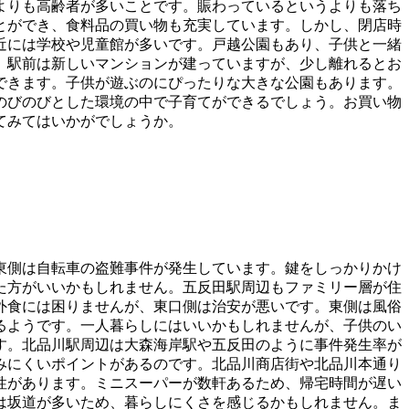
よりも高齢者が多いことです。賑わっているというよりも落ち
とができ、食料品の買い物も充実しています。しかし、閉店時
近には学校や児童館が多いです。戸越公園もあり、子供と一緒
。駅前は新しいマンションが建っていますが、少し離れるとお
できます。子供が遊ぶのにぴったりな大きな公園もあります。
のびのびとした環境の中で子育てができるでしょう。お買い物
てみてはいかがでしょうか。
東側は自転車の盗難事件が発生しています。鍵をしっかりかけ
た方がいいかもしれません。五反田駅周辺もファミリー層が住
外食には困りませんが、東口側は治安が悪いです。東側は風俗
るようです。一人暮らしにはいいかもしれませんが、子供のい
す。北品川駅周辺は大森海岸駅や五反田のように事件発生率が
みにくいポイントがあるのです。北品川商店街や北品川本通り
性があります。ミニスーパーが数軒あるため、帰宅時間が遅い
は坂道が多いため、暮らしにくさを感じるかもしれません。ま