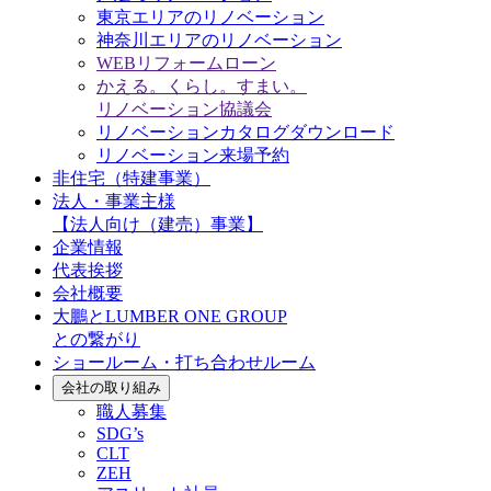
東京エリアのリノベーション
神奈川エリアのリノベーション
WEBリフォームローン
かえる。くらし。すまい。
リノベーション協議会
リノベーションカタログダウンロード
リノベーション来場予約
非住宅（特建事業）
法人・事業主様
【法人向け（建売）事業】
企業情報
代表挨拶
会社概要
大鵬とLUMBER ONE GROUP
との繋がり
ショールーム・打ち合わせルーム
会社の取り組み
職人募集
SDG’s
CLT
ZEH