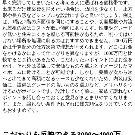
早く完済してしまいたいと考える人に選ばれる価格帯です。
出来るだけ建築費を抑えたい場合は、凸凹を少なくし、正方
形や長方形などシンプルな設計にすると良いでしょう。例え
ば、1階と2階の床面積を同じにすることや、切妻屋根や片流
れ屋根の家はコストが低い傾向にあります。性能やグレード
が低いと住みにくさを感じる可能性があるため、削ってはい
けない場所を無理に削るのはおすすめできません。2000万円
台は予算配分の仕方次第で理想が叶えられます。どこにお金
をかけるかによって仕上がりも異なりますが、1000万円と比
較すると余裕があるため、こだわりたいポイントにはお金を
かけ、それ外は妥協して安価なものを選ぶとイメージしたマ
イホームに近けることが可能です。しかし、要望が次から次
へと出てきて高額になるケースも少なくないため、内装は安
価に、設備はグレードの高いものを選ぶなど、メリハリをつ
けるのがポイントです。設計していく前に、家族で譲れない
ポイントを話し合っておくと意見がまとまりやすくなりま
す。また、譲れない条件それぞれに優先順位をつけていくの
もおすすめです。
こだわりを反映できる3000〜4000万