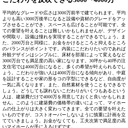
平均的なグレードや広さは3000万前半で建てられます。平均
よりも高い3000万後半になると設備や資材のグレードをアッ
プさせることができ、スペースも広げることが可能です。全
ての要望を叶えることは難しいかもしれませんが、デザイン
や間取り、設備は憧れを実現することができるでしょう。ま
た、2000万台と同様に、お金をかけるところと抑えるところ
のバランスがポイントです。内装にこだわりたいのであれば
外観デザインはシンプルに、床材を部屋によって変えるなど
3000万台でも満足度の高い家になります。30坪から40坪の注
文住宅では4000万台になると、多くの希望が叶えられるでし
ょう。こだわりが強い人は4000万台になる傾向があり、中庭
を設計することや家の形をコの字型にできるなど、自由度が
一気に高くなります。また、自然素材を使うこともできるで
しょう。どうしても譲れないこだわりがいくつもあるという
人は、建築費だけで4000万を用意しておくと良いかもしれま
せん。このように建築費の価格帯の違いによって、マイホー
ムの仕上がりは大きく変わってきます。全ての要望を叶えた
いものですが、コストオーバーしないように慎重に計画を立
てていきましょう。お金がなくても、工夫次第で満足度の高
いマイホームが手に入るはずです。