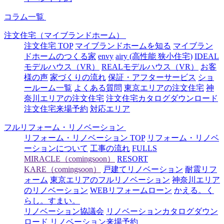
コラム一覧
注文住宅（マイブランドホーム）
注文住宅 TOP
マイブランドホームを知る
マイブラン
ドホームのつくる家
envy
airy (高性能 狭小住宅)
IDEAL
モデルハウス（VR）
REALモデルハウス（VR）
お客
様の声
家づくりの流れ
保証・アフターサービス
ショ
ールーム一覧
よくある質問
東京エリアの注文住宅
神
奈川エリアの注文住宅
注文住宅カタログダウンロード
注文住宅来場予約
対応エリア
フルリフォーム・リノベーション
リフォーム・リノベーション TOP
リフォーム・リノベ
ーションについて
工事の流れ
FULLS
MIRACLE（comingsoon）
RESORT
KARE（comingsoon）
戸建てリノベーション
耐震リフ
ォーム
東京エリアのフルリノベーション
神奈川エリア
のリノベーション
WEBリフォームローン
かえる。く
らし。すまい。
リノベーション協議会
リノベーションカタログダウン
ロード
リノベーション来場予約