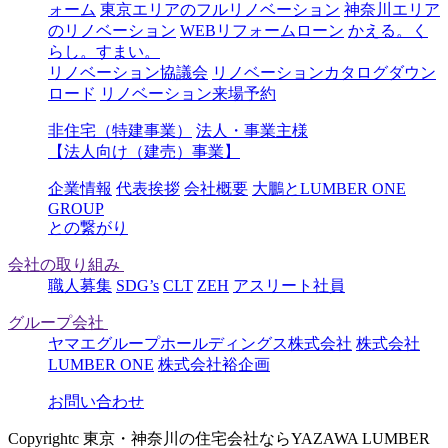
ォーム
東京エリアのフルリノベーション
神奈川エリア
のリノベーション
WEBリフォームローン
かえる。く
らし。すまい。
リノベーション協議会
リノベーションカタログダウン
ロード
リノベーション来場予約
非住宅（特建事業）
法人・事業主様
【法人向け（建売）事業】
企業情報
代表挨拶
会社概要
大鵬とLUMBER ONE
GROUP
との繋がり
会社の取り組み
職人募集
SDG’s
CLT
ZEH
アスリート社員
グループ会社
ヤマエグループホールディングス株式会社
株式会社
LUMBER ONE
株式会社裕企画
お問い合わせ
Copyrightc 東京・神奈川の住宅会社ならYAZAWA LUMBER