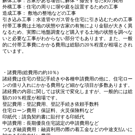
解体工事：古家がある場合に解体・撤去するための費用
外構工事：住宅の周りに塀や庭を設置するための工事
造成工事： 敷地の整地などの工事
引き込み工事：水道管やガス管を住宅に引き込むための工事
付帯工事費は土地の状態や古家の有無により金額が大きく異
なるため、実際に地盤調査など購入する土地の状態を調べな
いと必要な工事がわからない部分でもあります。また、一般
的に付帯工事費にかかる費用は総額の20％程度が相場とされ
ています。
・諸費用(総費用の約10％)
諸経費は住宅の登記手続きや各種申請費用の他に、住宅ロー
ンの借り入れにかかる費用など細かな項目が多数あります。
諸経費の内容に関しては状況で変化しますが、一般的には総
額の10％程度が相場です。
登記費用：登記費用、登記手続き依頼手数料
住宅ローン費用：保証料、火災保険料など
印紙代：請負契約書に貼付する印紙代
申請費用：長期優良住宅認定の申請費用など
つなぎ融資費用：融資利用の際の着工金などの中途支払いに