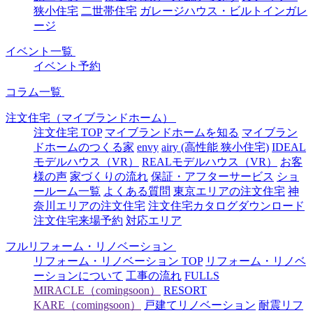
狭小住宅
二世帯住宅
ガレージハウス・ビルトインガレ
ージ
イベント一覧
イベント予約
コラム一覧
注文住宅（マイブランドホーム）
注文住宅 TOP
マイブランドホームを知る
マイブラン
ドホームのつくる家
envy
airy (高性能 狭小住宅)
IDEAL
モデルハウス（VR）
REALモデルハウス（VR）
お客
様の声
家づくりの流れ
保証・アフターサービス
ショ
ールーム一覧
よくある質問
東京エリアの注文住宅
神
奈川エリアの注文住宅
注文住宅カタログダウンロード
注文住宅来場予約
対応エリア
フルリフォーム・リノベーション
リフォーム・リノベーション TOP
リフォーム・リノベ
ーションについて
工事の流れ
FULLS
MIRACLE（comingsoon）
RESORT
KARE（comingsoon）
戸建てリノベーション
耐震リフ