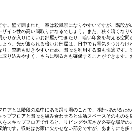
です。壁で囲まれた一室は殺風景になりやすいですが、階段が
デザイン性の高い間取りになるでしょう。また、狭く暗くなり
明かりが入りにくいお部屋ができたり、暗い印象を与える空間
しょう。光が遮られる暗いお部屋は、日中でも電気をつけなけ
なり、空調も効きやすいため、階段を利用する際も快適です。
に取り込みやすく、さらに明るさも確保することができます。
フロアとは階段の途中にある踊り場のことで、2階へあがるた
キップフロアと階段を組み合わせると生活スペースそのものを
スをスキップフロアで作ると、リビングや広さが必要な場所の
収納です。収納はお家に欠かせない部分ですが、あまりにも多