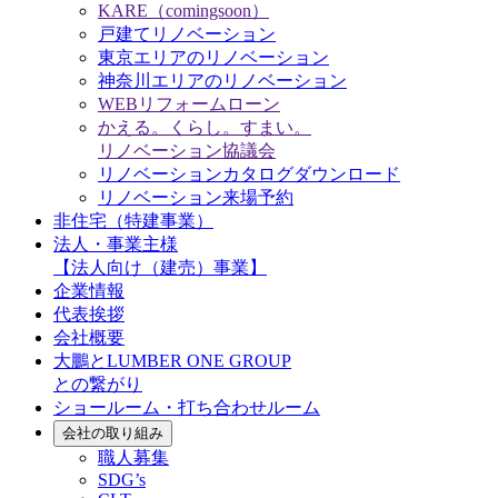
KARE（comingsoon）
戸建てリノベーション
東京エリアのリノベーション
神奈川エリアのリノベーション
WEBリフォームローン
かえる。くらし。すまい。
リノベーション協議会
リノベーションカタログダウンロード
リノベーション来場予約
非住宅（特建事業）
法人・事業主様
【法人向け（建売）事業】
企業情報
代表挨拶
会社概要
大鵬とLUMBER ONE GROUP
との繋がり
ショールーム・打ち合わせルーム
会社の取り組み
職人募集
SDG’s