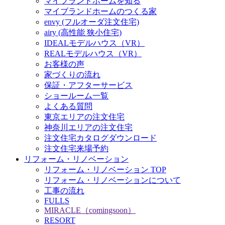
マイブランドホームを知る
マイブランドホームのつくる家
envy (フルオーダ注文住宅)
airy (高性能 狭小住宅)
IDEALモデルハウス（VR）
REALモデルハウス（VR）
お客様の声
家づくりの流れ
保証・アフターサービス
ショールーム一覧
よくある質問
東京エリアの注文住宅
神奈川エリアの注文住宅
注文住宅カタログダウンロード
注文住宅来場予約
リフォーム・リノベーション
リフォーム・リノベーション TOP
リフォーム・リノベーションについて
工事の流れ
FULLS
MIRACLE（comingsoon）
RESORT