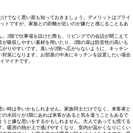
だけでなく悪い面も知っておきましょう。デメリットはプライ
リットですが、家族との距離が近いのが嫌だと感じることもあ
ん。2階で仕事場を設けた際も、リビングでの会話が聞こえて
音が吸収しやすい素材を用いたり、2階の扉は防音性の高いも
広がりやすいです。臭いが2階へ広がらないように、キッチン
い対策になります。お部屋の中央にキッチンを設置したい場合
がイマイチです。
悪い時は辛いかもしれません。家族同士だけでなく、来客者と
どの水回りが1階にあれば来客があると気を遣うこともあるで
まうと嫌な思いをするかもしれません。大人であっても慌てる
す。暖房の熱が上で逃げやすくなり、室内が温かくなりにくい