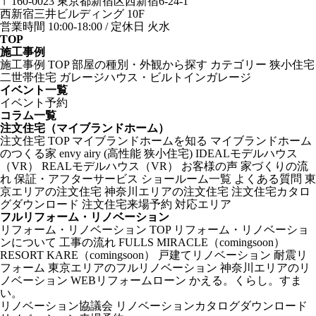
〒160-0023 東京都新宿区西新宿6-24-1
西新宿三井ビルディング 10F
営業時間 10:00-18:00 / 定休日 火水
TOP
施工事例
施工事例 TOP
部屋の種別・外観から探す
カテゴリー
狭小住宅
二世帯住宅
ガレージハウス・ビルトインガレージ
イベント一覧
イベント予約
コラム一覧
注文住宅（マイブランドホーム）
注文住宅 TOP
マイブランドホームを知る
マイブランドホーム
のつくる家
envy
airy (高性能 狭小住宅)
IDEALモデルハウス
（VR）
REALモデルハウス（VR）
お客様の声
家づくりの流
れ
保証・アフターサービス
ショールーム一覧
よくある質問
東
京エリアの注文住宅
神奈川エリアの注文住宅
注文住宅カタロ
グダウンロード
注文住宅来場予約
対応エリア
フルリフォーム・リノベーション
リフォーム・リノベーション TOP
リフォーム・リノベーショ
ンについて
工事の流れ
FULLS
MIRACLE（comingsoon）
RESORT
KARE（comingsoon）
戸建てリノベーション
耐震リ
フォーム
東京エリアのフルリノベーション
神奈川エリアのリ
ノベーション
WEBリフォームローン
かえる。くらし。すま
い。
リノベーション協議会
リノベーションカタログダウンロード