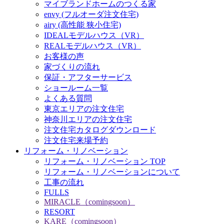
マイブランドホームのつくる家
envy (フルオーダ注文住宅)
airy (高性能 狭小住宅)
IDEALモデルハウス（VR）
REALモデルハウス（VR）
お客様の声
家づくりの流れ
保証・アフターサービス
ショールーム一覧
よくある質問
東京エリアの注文住宅
神奈川エリアの注文住宅
注文住宅カタログダウンロード
注文住宅来場予約
リフォーム・リノベーション
リフォーム・リノベーション TOP
リフォーム・リノベーションについて
工事の流れ
FULLS
MIRACLE（comingsoon）
RESORT
KARE（comingsoon）