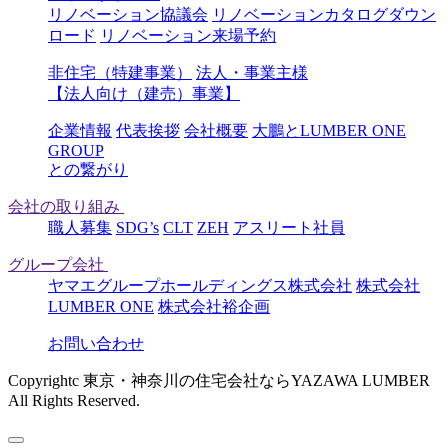
リノベーション協議会
リノベーションカタログダウン
ロード
リノベーション来場予約
非住宅（特建事業）
法人・事業主様
【法人向け（建売）事業】
企業情報
代表挨拶
会社概要
大鵬とLUMBER ONE
GROUP
との繋がり
会社の取り組み
職人募集
SDG’s
CLT
ZEH
アスリート社員
グループ会社
ヤマエグループホールディングス株式会社
株式会社
LUMBER ONE
株式会社裕企画
お問い合わせ
Copyrightc 東京・神奈川の住宅会社ならYAZAWA LUMBER
All Rights Reserved.