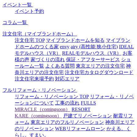
イベント一覧
イベント予約
コラム一覧
注文住宅（マイブランドホーム）
注文住宅 TOP
マイブランドホームを知る
マイブラン
ドホームのつくる家
envy
airy (高性能 狭小住宅)
IDEAL
モデルハウス（VR）
REALモデルハウス（VR）
お客
様の声
家づくりの流れ
保証・アフターサービス
ショ
ールーム一覧
よくある質問
東京エリアの注文住宅
神
奈川エリアの注文住宅
注文住宅カタログダウンロード
注文住宅来場予約
対応エリア
フルリフォーム・リノベーション
リフォーム・リノベーション TOP
リフォーム・リノベ
ーションについて
工事の流れ
FULLS
MIRACLE（comingsoon）
RESORT
KARE（comingsoon）
戸建てリノベーション
耐震リフ
ォーム
東京エリアのフルリノベーション
神奈川エリア
のリノベーション
WEBリフォームローン
かえる。く
らし。すまい。