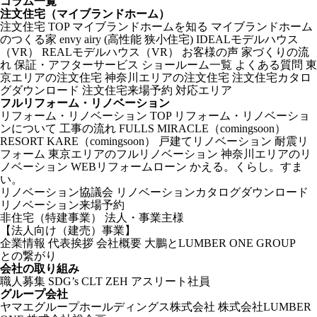
コラム一覧
注文住宅（マイブランドホーム）
注文住宅 TOP
マイブランドホームを知る
マイブランドホーム
のつくる家
envy
airy (高性能 狭小住宅)
IDEALモデルハウス
（VR）
REALモデルハウス（VR）
お客様の声
家づくりの流
れ
保証・アフターサービス
ショールーム一覧
よくある質問
東
京エリアの注文住宅
神奈川エリアの注文住宅
注文住宅カタロ
グダウンロード
注文住宅来場予約
対応エリア
フルリフォーム・リノベーション
リフォーム・リノベーション TOP
リフォーム・リノベーショ
ンについて
工事の流れ
FULLS
MIRACLE（comingsoon）
RESORT
KARE（comingsoon）
戸建てリノベーション
耐震リ
フォーム
東京エリアのフルリノベーション
神奈川エリアのリ
ノベーション
WEBリフォームローン
かえる。くらし。すま
い。
リノベーション協議会
リノベーションカタログダウンロード
リノベーション来場予約
非住宅（特建事業）
法人・事業主様
【法人向け（建売）事業】
企業情報
代表挨拶
会社概要
大鵬とLUMBER ONE GROUP
との繋がり
会社の取り組み
職人募集
SDG’s
CLT
ZEH
アスリート社員
グループ会社
ヤマエグループホールディングス株式会社
株式会社LUMBER