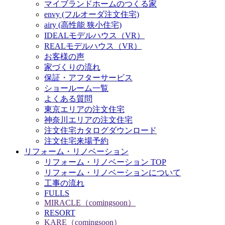
マイブランドホームのつくる家
envy (フルオーダ注文住宅)
airy (高性能 狭小住宅)
IDEALモデルハウス（VR）
REALモデルハウス（VR）
お客様の声
家づくりの流れ
保証・アフターサービス
ショールーム一覧
よくある質問
東京エリアの注文住宅
神奈川エリアの注文住宅
注文住宅カタログダウンロード
注文住宅来場予約
リフォーム・リノベーション
リフォーム・リノベーション TOP
リフォーム・リノベーションについて
工事の流れ
FULLS
MIRACLE（comingsoon）
RESORT
KARE（comingsoon）