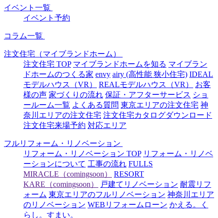
イベント一覧
イベント予約
コラム一覧
注文住宅（マイブランドホーム）
注文住宅 TOP
マイブランドホームを知る
マイブラン
ドホームのつくる家
envy
airy (高性能 狭小住宅)
IDEAL
モデルハウス（VR）
REALモデルハウス（VR）
お客
様の声
家づくりの流れ
保証・アフターサービス
ショ
ールーム一覧
よくある質問
東京エリアの注文住宅
神
奈川エリアの注文住宅
注文住宅カタログダウンロード
注文住宅来場予約
対応エリア
フルリフォーム・リノベーション
リフォーム・リノベーション TOP
リフォーム・リノベ
ーションについて
工事の流れ
FULLS
MIRACLE（comingsoon）
RESORT
KARE（comingsoon）
戸建てリノベーション
耐震リフ
ォーム
東京エリアのフルリノベーション
神奈川エリア
のリノベーション
WEBリフォームローン
かえる。く
らし。すまい。