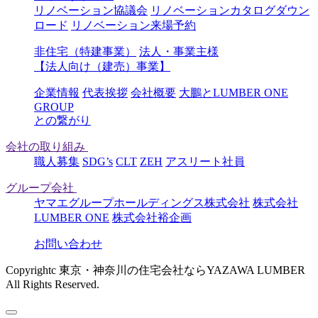
リノベーション協議会
リノベーションカタログダウン
ロード
リノベーション来場予約
非住宅（特建事業）
法人・事業主様
【法人向け（建売）事業】
企業情報
代表挨拶
会社概要
大鵬とLUMBER ONE
GROUP
との繋がり
会社の取り組み
職人募集
SDG’s
CLT
ZEH
アスリート社員
グループ会社
ヤマエグループホールディングス株式会社
株式会社
LUMBER ONE
株式会社裕企画
お問い合わせ
Copyrightc 東京・神奈川の住宅会社ならYAZAWA LUMBER
All Rights Reserved.