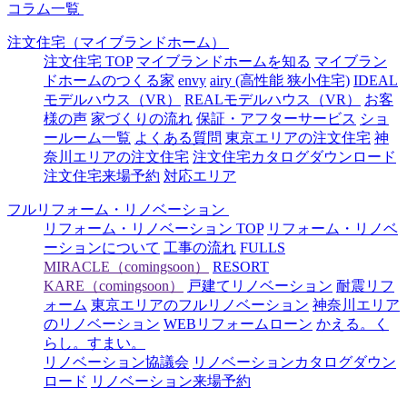
コラム一覧
注文住宅（マイブランドホーム）
注文住宅 TOP
マイブランドホームを知る
マイブラン
ドホームのつくる家
envy
airy (高性能 狭小住宅)
IDEAL
モデルハウス（VR）
REALモデルハウス（VR）
お客
様の声
家づくりの流れ
保証・アフターサービス
ショ
ールーム一覧
よくある質問
東京エリアの注文住宅
神
奈川エリアの注文住宅
注文住宅カタログダウンロード
注文住宅来場予約
対応エリア
フルリフォーム・リノベーション
リフォーム・リノベーション TOP
リフォーム・リノベ
ーションについて
工事の流れ
FULLS
MIRACLE（comingsoon）
RESORT
KARE（comingsoon）
戸建てリノベーション
耐震リフ
ォーム
東京エリアのフルリノベーション
神奈川エリア
のリノベーション
WEBリフォームローン
かえる。く
らし。すまい。
リノベーション協議会
リノベーションカタログダウン
ロード
リノベーション来場予約