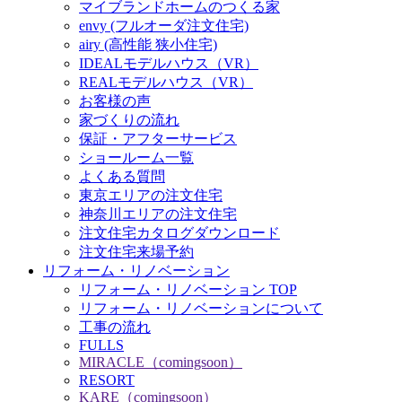
マイブランドホームのつくる家
envy (フルオーダ注文住宅)
airy (高性能 狭小住宅)
IDEALモデルハウス（VR）
REALモデルハウス（VR）
お客様の声
家づくりの流れ
保証・アフターサービス
ショールーム一覧
よくある質問
東京エリアの注文住宅
神奈川エリアの注文住宅
注文住宅カタログダウンロード
注文住宅来場予約
リフォーム・リノベーション
リフォーム・リノベーション TOP
リフォーム・リノベーションについて
工事の流れ
FULLS
MIRACLE（comingsoon）
RESORT
KARE（comingsoon）