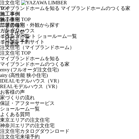
注文住宅
マイブランドホームを知る
TOP
マイブランドホームのつくる家
施工事例
施工事例
狭小住宅
施工事例 TOP
二世帯住宅
部屋の種別・外観から探す
トップ
ガレージハウス
カテゴリー
注文住宅
コラム
イベント一覧
イベント
ショールーム一覧
対応エリア
コーポレートサイト
イベント予約
目黒区
注文住宅（マイブランドホーム）
注文住宅 TOP
マイブランドホームを知る
マイブランドホームのつくる家
envy (フルオーダ注文住宅)
airy (高性能 狭小住宅)
IDEALモデルハウス（VR）
REALモデルハウス（VR）
お客様の声
家づくりの流れ
保証・アフターサービス
ショールーム一覧
よくある質問
東京エリアの注文住宅
神奈川エリアの注文住宅
注文住宅カタログダウンロード
注文住宅来場予約