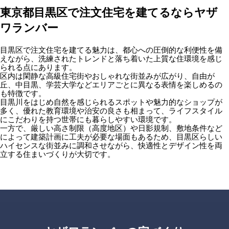
東京都目黒区で注文住宅を建てるならヤザ
ワランバー
目黒区で注文住宅を建てる魅力は、都心への圧倒的な利便性を備
えながら、洗練されたトレンドと落ち着いた上質な住環境を感じ
られる点にあります。
区内は閑静な高級住宅街やおしゃれな街並みが広がり、自由が
丘、中目黒、学芸大学などエリアごとに異なる表情を楽しめるの
も特徴です。
目黒川をはじめ自然を感じられるスポットや魅力的なショップが
多く、優れた教育環境や治安の良さも相まって、ライフスタイル
にこだわりを持つ世帯にも暮らしやすい環境です。
一方で、厳しい高さ制限（高度地区）や日影規制、敷地条件など
によって建築計画に工夫が必要な場面もあるため、目黒区らしい
ハイセンスな街並みに調和させながら、快適性とデザイン性を両
立する住まいづくりが大切です。