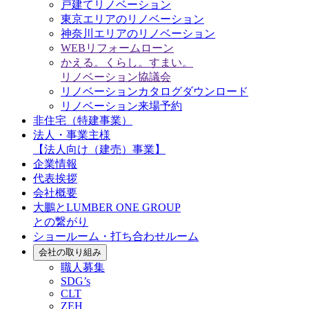
戸建てリノベーション
東京エリアのリノベーション
神奈川エリアのリノベーション
WEBリフォームローン
かえる。くらし。すまい。
リノベーション協議会
リノベーションカタログダウンロード
リノベーション来場予約
非住宅（特建事業）
法人・事業主様
【法人向け（建売）事業】
企業情報
代表挨拶
会社概要
大鵬とLUMBER ONE GROUP
との繋がり
ショールーム・打ち合わせルーム
会社の取り組み
職人募集
SDG’s
CLT
ZEH