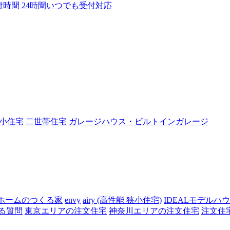
付時間 24時間いつでも受付対応
小住宅
二世帯住宅
ガレージハウス・ビルトインガレージ
ホームのつくる家
envy
airy (高性能 狭小住宅)
IDEALモデルハ
る質問
東京エリアの注文住宅
神奈川エリアの注文住宅
注文住