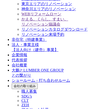
東京エリアのリノベーション
神奈川エリアのリノベーション
WEBリフォームローン
かえる。くらし。すまい。
リノベーション協議会
リノベーションカタログダウンロード
リノベーション来場予約
非住宅（特建事業）
法人・事業主様
【法人向け（建売）事業】
企業情報
代表挨拶
会社概要
大鵬とLUMBER ONE GROUP
との繋がり
ショールーム・打ち合わせルーム
会社の取り組み
職人募集
SDG’s
CLT
ZEH