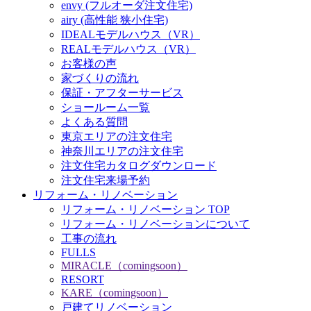
envy (フルオーダ注文住宅)
airy (高性能 狭小住宅)
IDEALモデルハウス（VR）
REALモデルハウス（VR）
お客様の声
家づくりの流れ
保証・アフターサービス
ショールーム一覧
よくある質問
東京エリアの注文住宅
神奈川エリアの注文住宅
注文住宅カタログダウンロード
注文住宅来場予約
リフォーム・リノベーション
リフォーム・リノベーション TOP
リフォーム・リノベーションについて
工事の流れ
FULLS
MIRACLE（comingsoon）
RESORT
KARE（comingsoon）
戸建てリノベーション