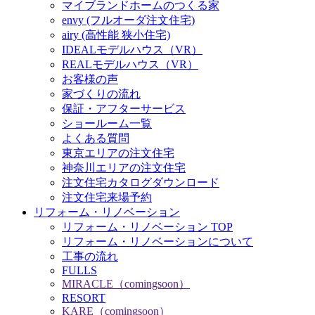
マイブランドホームのつくる家
envy (フルオーダ注文住宅)
airy (高性能 狭小住宅)
IDEALモデルハウス（VR）
REALモデルハウス（VR）
お客様の声
家づくりの流れ
保証・アフターサービス
ショールーム一覧
よくある質問
東京エリアの注文住宅
神奈川エリアの注文住宅
注文住宅カタログダウンロード
注文住宅来場予約
リフォーム・リノベーション
リフォーム・リノベーション TOP
リフォーム・リノベーションについて
工事の流れ
FULLS
MIRACLE（comingsoon）
RESORT
KARE（comingsoon）