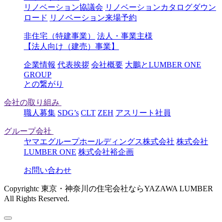
リノベーション協議会
リノベーションカタログダウン
ロード
リノベーション来場予約
非住宅（特建事業）
法人・事業主様
【法人向け（建売）事業】
企業情報
代表挨拶
会社概要
大鵬とLUMBER ONE
GROUP
との繋がり
会社の取り組み
職人募集
SDG’s
CLT
ZEH
アスリート社員
グループ会社
ヤマエグループホールディングス株式会社
株式会社
LUMBER ONE
株式会社裕企画
お問い合わせ
Copyrightc 東京・神奈川の住宅会社ならYAZAWA LUMBER
All Rights Reserved.