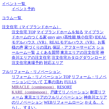
イベント一覧
イベント予約
コラム一覧
注文住宅（マイブランドホーム）
注文住宅 TOP
マイブランドホームを知る
マイブラン
ドホームのつくる家
envy
airy (高性能 狭小住宅)
IDEAL
モデルハウス（VR）
REALモデルハウス（VR）
お客
様の声
家づくりの流れ
保証・アフターサービス
ショ
ールーム一覧
よくある質問
東京エリアの注文住宅
神
奈川エリアの注文住宅
注文住宅カタログダウンロード
注文住宅来場予約
対応エリア
フルリフォーム・リノベーション
リフォーム・リノベーション TOP
リフォーム・リノベ
ーションについて
工事の流れ
FULLS
MIRACLE（comingsoon）
RESORT
KARE（comingsoon）
戸建てリノベーション
耐震リフ
ォーム
東京エリアのフルリノベーション
神奈川エリア
のリノベーション
WEBリフォームローン
かえる。く
らし。すまい。