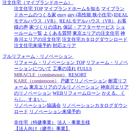
注文住宅（マイブランドホーム）
注文住宅 TOP
マイブランドホームを知る
マイブラン
ドホームのつくる家
envy
airy (高性能 狭小住宅)
IDEAL
モデルハウス（VR）
REALモデルハウス（VR）
お客
様の声
家づくりの流れ
保証・アフターサービス
ショ
ールーム一覧
よくある質問
東京エリアの注文住宅
神
奈川エリアの注文住宅
注文住宅カタログダウンロード
注文住宅来場予約
対応エリア
フルリフォーム・リノベーション
リフォーム・リノベーション TOP
リフォーム・リノベ
ーションについて
工事の流れ
FULLS
MIRACLE（comingsoon）
RESORT
KARE（comingsoon）
戸建てリノベーション
耐震リフ
ォーム
東京エリアのフルリノベーション
神奈川エリア
のリノベーション
WEBリフォームローン
かえる。く
らし。すまい。
リノベーション協議会
リノベーションカタログダウン
ロード
リノベーション来場予約
非住宅（特建事業）
法人・事業主様
【法人向け（建売）事業】