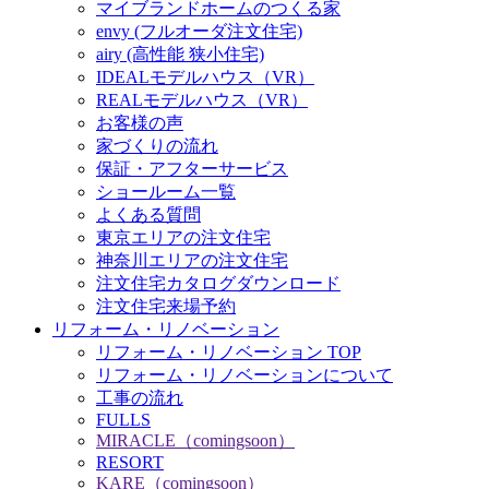
マイブランドホームのつくる家
envy (フルオーダ注文住宅)
airy (高性能 狭小住宅)
IDEALモデルハウス（VR）
REALモデルハウス（VR）
お客様の声
家づくりの流れ
保証・アフターサービス
ショールーム一覧
よくある質問
東京エリアの注文住宅
神奈川エリアの注文住宅
注文住宅カタログダウンロード
注文住宅来場予約
リフォーム・リノベーション
リフォーム・リノベーション TOP
リフォーム・リノベーションについて
工事の流れ
FULLS
MIRACLE（comingsoon）
RESORT
KARE（comingsoon）